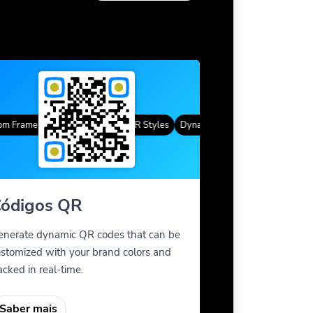
Frames
Cor gradiente
QR Styles
Dynamic QR Codes
Custom Fram
ódigos QR
enerate dynamic QR codes that can be
stomized with your brand colors and
acked in real-time.
Saber mais