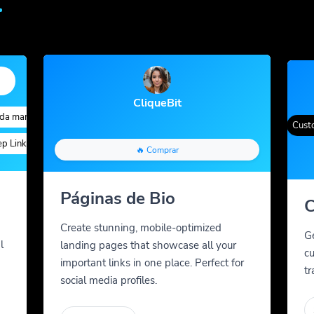
CliqueBit
marca
Quick Analytics
Custom Alias
Advanced Targeting
Cor gradiente
QR Styles
Dynamic QR Codes
Custom 
inks
Parâmetros personalizados
Teste A/B
Custom Meta Tags
🔥 Comprar
Páginas de Bio
C
Create stunning, mobile-optimized
G
l
landing pages that showcase all your
cu
important links in one place. Perfect for
tr
social media profiles.