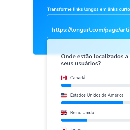
Transforme links longos em links curt
https://longurl.com/page/arti
na
|
Onde estão localizados a
seus usuários?
Canadá
Estados Unidos da América
Reino Unido
Japão