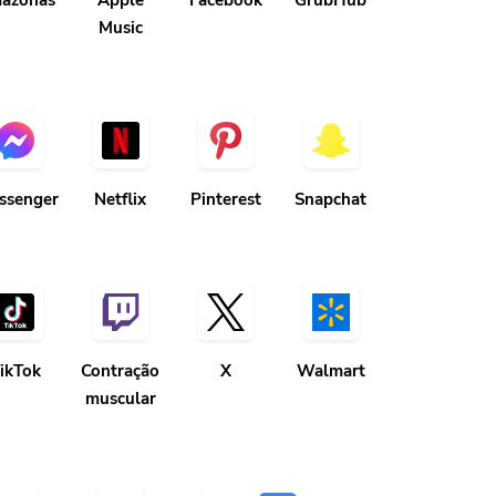
azonas
Apple
Facebook
GrubHub
Music
ssenger
Netflix
Pinterest
Snapchat
ikTok
Contração
X
Walmart
muscular