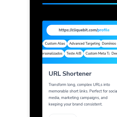
https://cliquebit.com/
profile
|
marca
Quick Analytics
Custom Alias
Advanced Targeting
Domínios da 
p Links
Parâmetros personalizados
Teste A/B
Custom Meta Tags
Deep L
URL Shortener
Transform long, complex URLs into
memorable short links. Perfect for socia
media, marketing campaigns, and
keeping your brand consistent.