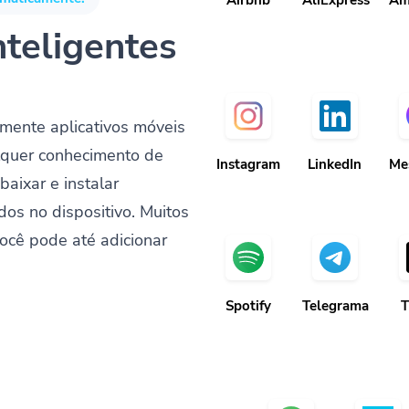
Airbnb
AliExpress
Am
nteligentes
mente aplicativos móveis
lquer conhecimento de
Instagram
LinkedIn
Me
baixar e instalar
dos no dispositivo. Muitos
ocê pode até adicionar
Spotify
Telegrama
T