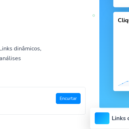
Cli
Links dinâmicos,
análises
Encurtar
Links 