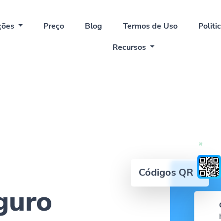
ções
Preço
Blog
Termos de Uso
Politi
Recursos
Códigos QR
eguro