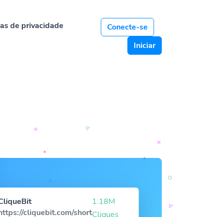
cas de privacidade
Conecte-se
Iniciar
CliqueBit
1.18M
https://cliquebit.com/short
Cliques