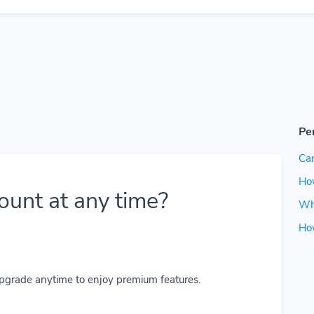
Pe
Can
How
ount at any time?
Wh
Ho
upgrade anytime to enjoy premium features.