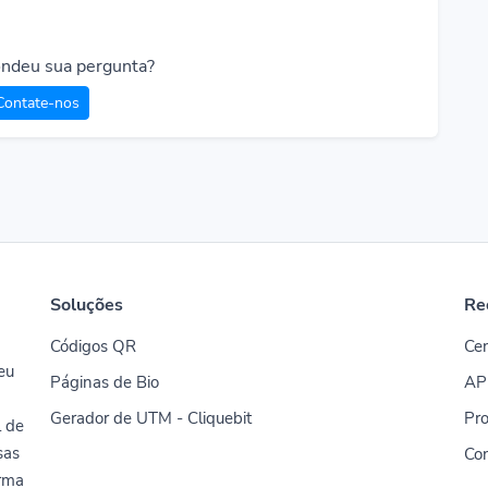
ndeu sua pergunta?
Contate-nos
Soluções
Re
Códigos QR
Cen
seu
Páginas de Bio
AP
Gerador de UTM - Cliquebit
Pro
l de
sas
Co
orma