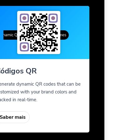
amic QR Codes
Custom Frames
ódigos QR
enerate dynamic QR codes that can be
stomized with your brand colors and
acked in real-time.
Saber mais