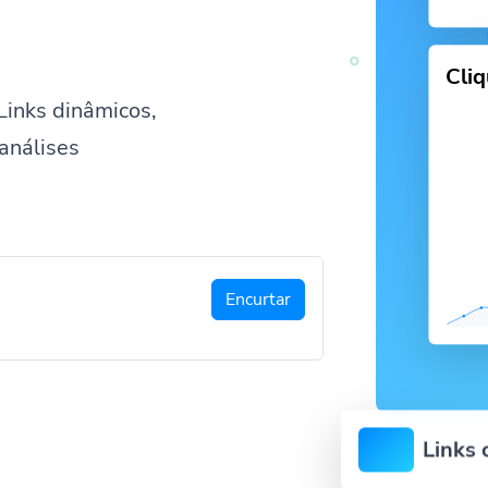
Cli
Links dinâmicos,
análises
Encurtar
Links 