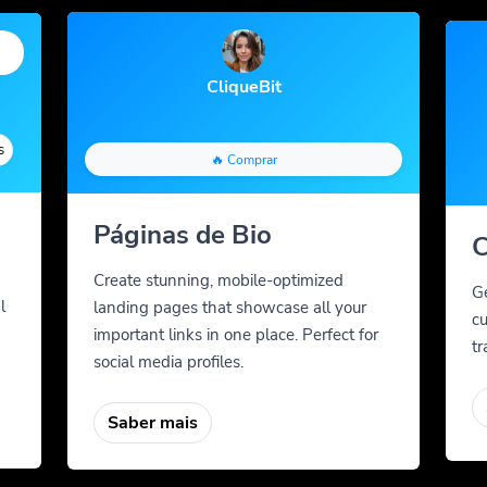
CliqueBit
Cor gradiente
QR Styles
Dyn
🔥 Comprar
Páginas de Bio
C
Create stunning, mobile-optimized
G
l
landing pages that showcase all your
cu
important links in one place. Perfect for
tr
social media profiles.
Saber mais