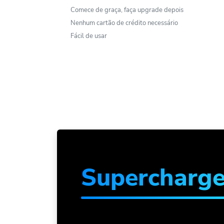
Comece de graça, faça upgrade depois
Nenhum cartão de crédito necessário
Fácil de usar
Supercharg