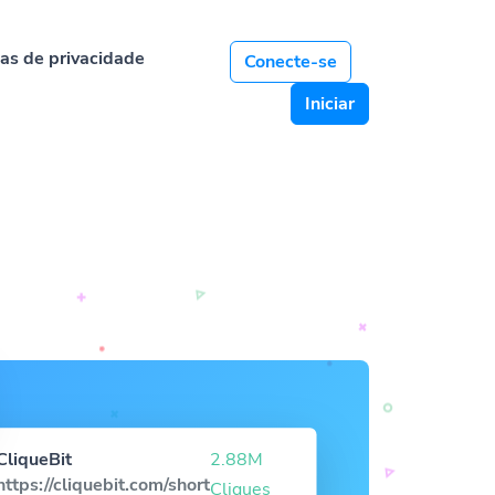
cas de privacidade
Conecte-se
Iniciar
CliqueBit
2.88M
https://cliquebit.com/short
Cliques