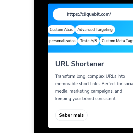
https://cliquebit.com/
marca
Quick Analytics
Custom Alias
Advanced Targeting
Deep Links
Parâmetros personalizados
Teste A/B
Custom Meta Tags
URL Shortener
Transform long, complex URLs into
memorable short links. Perfect for socia
media, marketing campaigns, and
keeping your brand consistent.
Saber mais