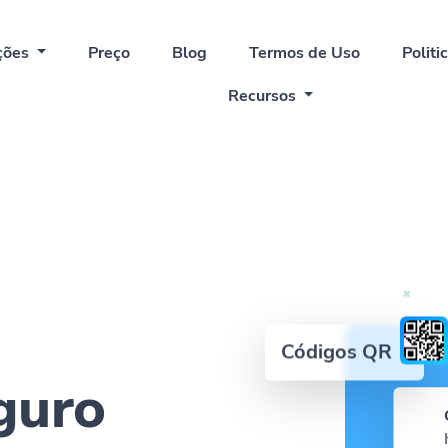
ções
Preço
Blog
Termos de Uso
Politi
Recursos
Códigos QR
eguro